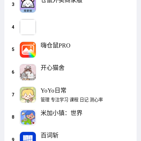
仓鼠外卖商家版
3
4
嗨仓鼠PRO
5
开心猫舍
6
YoYo日常
7
管理
专注学习
课程
日记
测心率
米加小镇：世界
8
百词斩
9