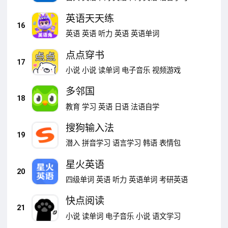
英语天天练
16
英语
英语
听力
英语
英语单词
点点穿书
17
小说
小说
读单词
电子音乐
视频游戏
多邻国
18
教育
学习
英语
日语
法语自学
搜狗输入法
19
潜入
拼音学习
语言学习
韩语
表情包
星火英语
20
四级单词
英语
听力
英语单词
考研英语
快点阅读
21
小说
读单词
电子音乐
小说
语文学习