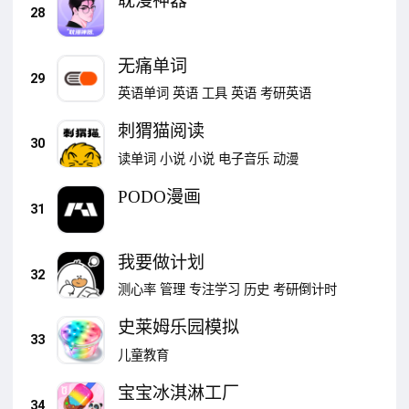
耽漫神器
28
无痛单词
29
英语单词
英语
工具
英语
考研英语
刺猬猫阅读
30
读单词
小说
小说
电子音乐
动漫
PODO漫画
31
我要做计划
32
测心率
管理
专注学习
历史
考研倒计时
史莱姆乐园模拟
33
儿童教育
宝宝冰淇淋工厂
34