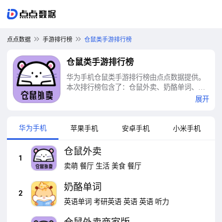
点点数据
手游排行榜
仓鼠类手游排行榜
仓鼠类手游排行榜
华为手机仓鼠类手游排行榜由点点数据提供。
本次排行榜包含了：仓鼠外卖、奶酪单词、仓
鼠外卖商家版、嗨仓鼠PRO、开心猫舍、YoYo
展开
日常、米加小镇：世界、百词斩、扇贝单词英
语版等十大仓鼠类手游排行榜
华为手机
苹果手机
安卓手机
小米手机
仓鼠外卖
1
卖萌
餐厅
生活
美食
餐厅
奶酪单词
2
英语单词
考研英语
英语
英语
听力