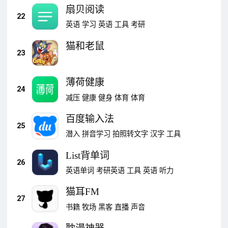
扇贝阅读
22
英语
学习
英语
工具
考研
猫和老鼠
23
薄荷健康
24
减压
健康
健身
体育
体育
百度输入法
25
潜入
拼音学习
拍照转文字
汉字
工具
List背单词
26
英语单词
考研英语
工具
英语
听力
猫耳FM
27
书籍
牧场
黑客
直播
声音