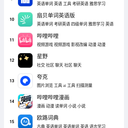
英语单词
英语
工具
考研英语
雅思学习
扇贝单词英语版
10
英语单词
考研英语
四级单词
雅思学习
英语
哔哩哔哩
11
视频游戏
视频游戏
影视改编
动漫
动漫
星野
12
社交
社区
聊天
社区
聊天
夸克
13
图片浏览
工具
ai
工具
扫描测量
哔哩哔哩漫画
14
漫画
动漫
读单词
小说
小说
欧路词典
15
古典
英语单词
英语单词
英语
语言学习