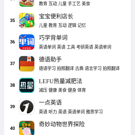
教育
互动
儿童
手工艺
美食
宝宝便利店长
35
儿童
教育
互动
逻辑
记忆
巧学背单词
36
英语单词
英语
工具
考研英语
英语单词
德语助手
37
德语学习
拍照翻译
古典
语言学习
拍照翻译
LEFU热量减肥法
38
减压
健康
美食
健身
体育
一点英语
39
英语
听力
英语
英语单词
雅思学习
奇妙动物世界探险
40